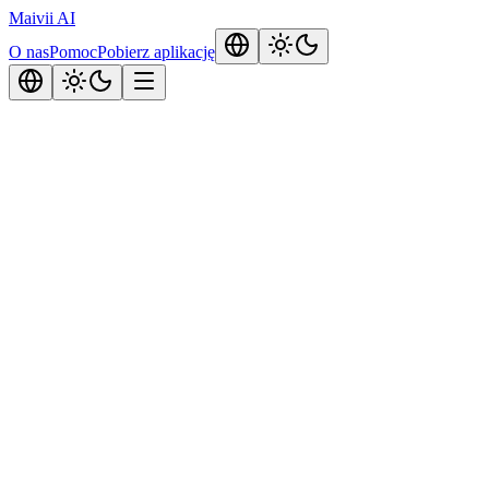
Maivii
AI
O nas
Pomoc
Pobierz aplikację